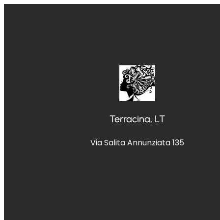
Vai
al
contenuto
Terracina, LT
Via Salita Annunziata 135